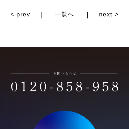
|
|
< prev
一覧へ
next >