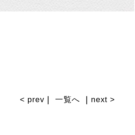
|
|
< prev
一覧へ
next >