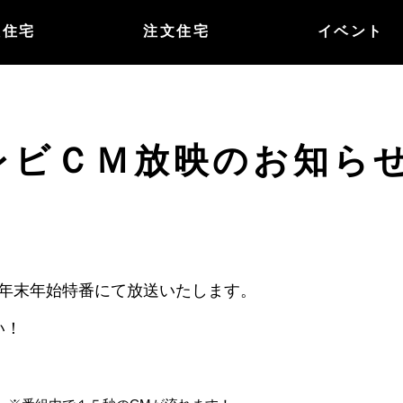
譲住宅
注文住宅
イベント
レビＣＭ放映のお知ら
の年末年始特番にて放送いたします。
い！