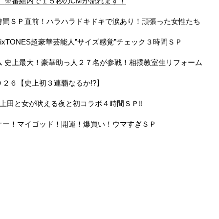
】
※
番組内で１５秒のCMが流れます！
ス…新春４時間ＳＰ直前！ハラハラドキドキで涙あり！頑張った女性たち
デンSixTONES超豪華芸能人”サイズ感覚”チェック３時間ＳＰ
日リホーム 史上最大！豪華助っ人２７名が参戦！相撲教室生リフォーム
戦２０２６【史上初３連覇なるか!?】
００７×上田と女が吠える夜と初コラボ４時間ＳＰ!!
郎 新春オー！マイゴッド！開運！爆買い！ウマすぎＳＰ